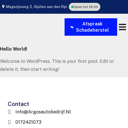
Magazijnweg 3, Alphen aan den Rijn
Open tot 18:00
Afspraak
Schadeherstel
Afs
Hello World!
Welcome to WordPress. This is your first post. Edit or
delete it, then start writing!
Contact
Info@argosautobedrijf.nl
0172421073