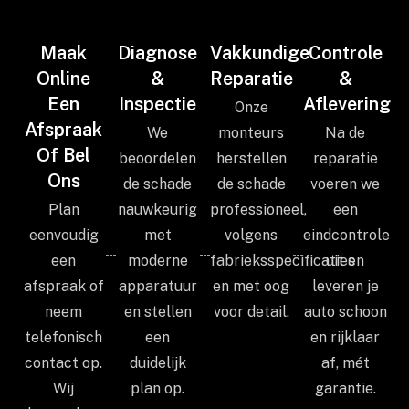
Maak
Diagnose
Vakkundige
Controle
Online
&
Reparatie
&
Een
Inspectie
Aflevering
Onze
Afspraak
We
monteurs
Na de
Of Bel
beoordelen
herstellen
reparatie
Ons
de schade
de schade
voeren we
Plan
nauwkeurig
professioneel,
een
eenvoudig
met
volgens
eindcontrole
een
moderne
fabrieksspecificaties
uit en
afspraak of
apparatuur
en met oog
leveren je
neem
en stellen
voor detail.
auto schoon
telefonisch
een
en rijklaar
contact op.
duidelijk
af, mét
Wij
plan op.
garantie.